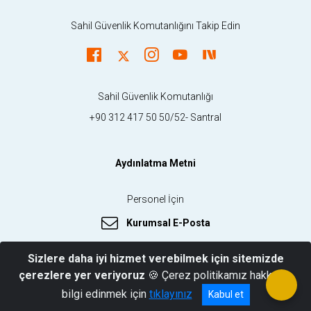
Sahil Güvenlik Komutanlığını Takip Edin
Sahil Güvenlik Komutanlığı
+90 312 417 50 50/52- Santral
Aydınlatma Metni
Personel İçin
Kurumsal E-Posta
Sizlere daha iyi hizmet verebilmek için sitemizde
çerezlere yer veriyoruz
🍪 Çerez politikamız hakkında
© 2026 Sahil Güvenlik Komutanlığı
bilgi edinmek için
tıklayınız
Kabul et