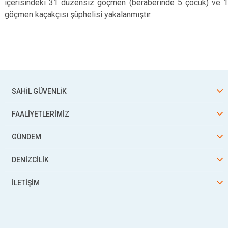
içerisindeki 31 düzensiz göçmen (beraberinde 5 çocuk) ve 1
göçmen kaçakçısı şüphelisi yakalanmıştır.
SAHİL GÜVENLİK
FAALİYETLERİMİZ
GÜNDEM
DENİZCİLİK
İLETİŞİM