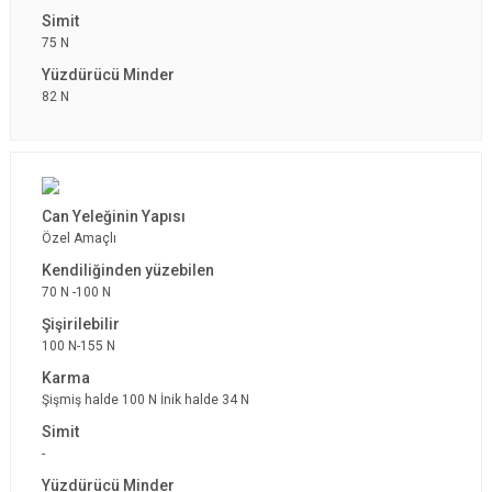
75 N
82 N
Özel Amaçlı
70 N -100 N
100 N-155 N
Şişmiş halde 100 N İnik halde 34 N
-