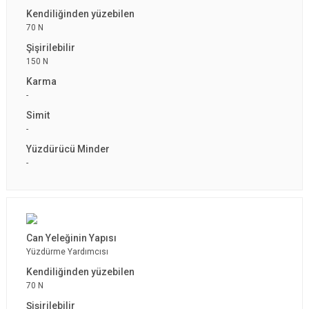
70 N
150 N
-
-
-
Yüzdürme Yardımcısı
70 N