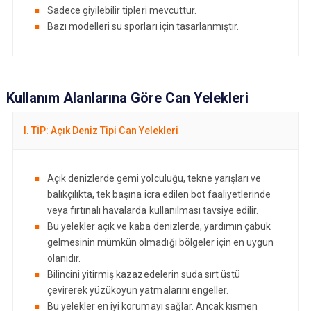
Sadece giyilebilir tipleri mevcuttur.
Bazı modelleri su sporları için tasarlanmıştır.
Kullanım Alanlarına Göre Can Yelekleri
I. TİP: Açık Deniz Tipi Can Yelekleri
Açık denizlerde gemi yolculuğu, tekne yarışları ve
balıkçılıkta, tek başına icra edilen bot faaliyetlerinde
veya fırtınalı havalarda kullanılması tavsiye edilir.
Bu yelekler açık ve kaba denizlerde, yardımın çabuk
gelmesinin mümkün olmadığı bölgeler için en uygun
olanıdır.
Bilincini yitirmiş kazazedelerin suda sırt üstü
çevirerek yüzükoyun yatmalarını engeller.
Bu yelekler en iyi korumayı sağlar. Ancak kısmen