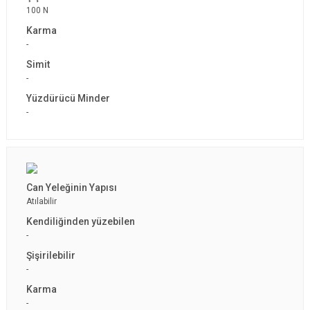
100 N
-
-
-
Atılabilir
-
-
-