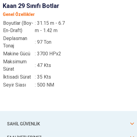
Kaan 29 Sınıfı Botlar
Genel Özellikler
Boyutlar (Boy-
: 31.15 m - 6.7
En-Draft)
m - 1.42 m
Deplasman
: 97 Ton
Tonaj
Makine Gücü
: 3700 HPx2
Maksimum
: 47 Kts
Sürat
İktisadi Sürat
: 35 Kts
Seyir Siası
: 500 NM
SAHİL GÜVENLİK