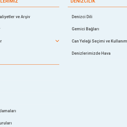
TLERİMİZ
DENİZCİLİK
liyetler ve Arşiv
Denizci Dili
r
Gemici Bağları
er
Can Yeleği Seçimi ve Kullanım
Denizlerimizde Hava
klamaları
uruları