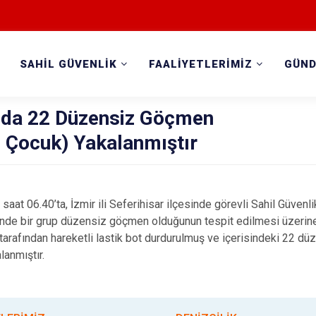
SAHİL GÜVENLİK
FAALİYETLERİMİZ
GÜN
ında 22 Düzensiz Göçmen
3 Çocuk) Yakalanmıştır
aat 06.40’ta, İzmir ili Seferihisar ilçesinde görevli Sahil Güve
isinde bir grup düzensiz göçmen olduğunun tespit edilmesi üzerine
arafından hareketli lastik bot durdurulmuş ve içerisindeki 22 d
lanmıştır.