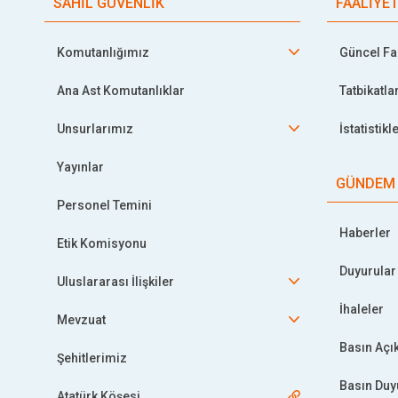
SAHİL GÜVENLİK
FAALİYE
Komutanlığımız
Güncel Faa
Ana Ast Komutanlıklar
Tatbikatla
Unsurlarımız
İstatistikl
Yayınlar
GÜNDEM
Personel Temini
Haberler
Etik Komisyonu
Duyurular
Uluslararası İlişkiler
İhaleler
Mevzuat
Basın Açı
Şehitlerimiz
Basın Duy
Atatürk Köşesi