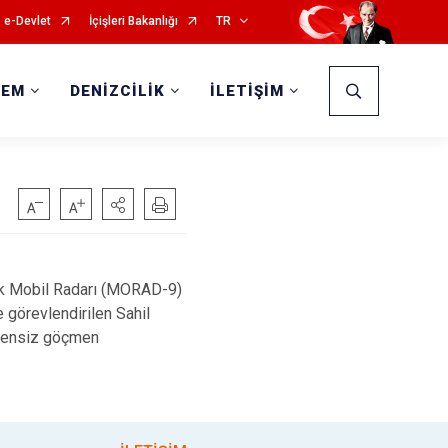
e-Devlet
İçişleri Bakanlığı
TR
DEM
DENİZCİLİK
İLETİŞİM
nlik Mobil Radarı (MORAD-9)
 görevlendirilen Sahil
üzensiz göçmen