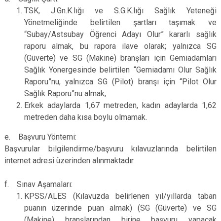
TSK, J.Gn.K.lığı ve S.G.K.lığı Sağlık Yeteneği
Yönetmeliğinde belirtilen şartları taşımak ve
“Subay/Astsubay Öğrenci Adayı Olur” kararlı sağlık
raporu almak, bu rapora ilave olarak; yalnızca SG
(Güverte) ve SG (Makine) branşları için Gemiadamları
Sağlık Yönergesinde belirtilen “Gemiadamı Olur Sağlık
Raporu”nu, yalnızca SG (Pilot) branşı için “Pilot Olur
Sağlık Raporu”nu almak,
Erkek adaylarda 1,67 metreden, kadın adaylarda 1,62
metreden daha kısa boylu olmamak.
e. Başvuru Yöntemi:
Başvurular bilgilendirme/başvuru kılavuzlarında belirtilen
internet adresi üzerinden alınmaktadır.
f. Sınav Aşamaları:
KPSS/ALES (Kılavuzda belirlenen yıl/yıllarda taban
puanın üzerinde puan almak) (SG (Güverte) ve SG
(Makine) branşlarından birine başvuru yapacak