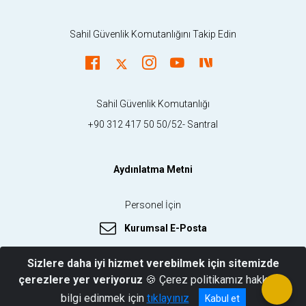
Sahil Güvenlik Komutanlığını Takip Edin
Sahil Güvenlik Komutanlığı
+90 312 417 50 50/52- Santral
Aydınlatma Metni
Personel İçin
Kurumsal E-Posta
Sizlere daha iyi hizmet verebilmek için sitemizde
çerezlere yer veriyoruz
🍪 Çerez politikamız hakkında
© 2026 Sahil Güvenlik Komutanlığı
bilgi edinmek için
tıklayınız
Kabul et