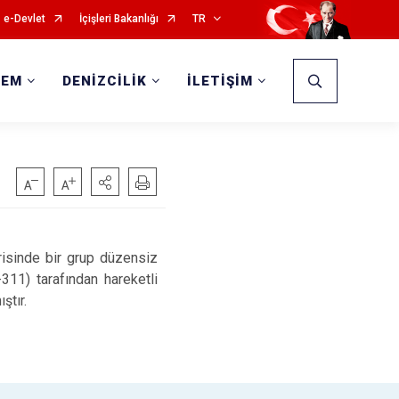
e-Devlet
İçişleri Bakanlığı
TR
DEM
DENİZCİLİK
İLETİŞİM
erisinde bir grup düzensiz
G-311)
tarafından hareketli
ştır.