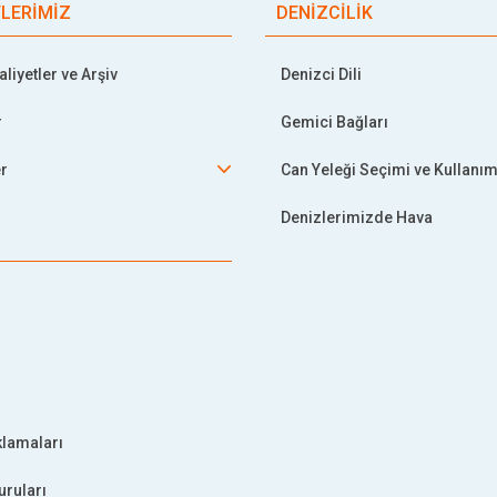
TLERİMİZ
DENİZCİLİK
liyetler ve Arşiv
Denizci Dili
r
Gemici Bağları
er
Can Yeleği Seçimi ve Kullanım
Denizlerimizde Hava
klamaları
uruları