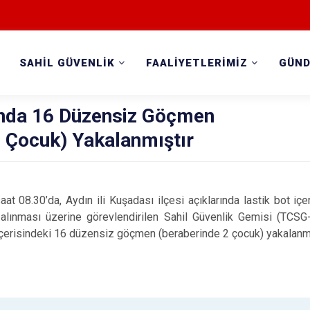
SAHİL GÜVENLİK
FAALİYETLERİMİZ
GÜN
ında 16 Düzensiz Göçmen
2 Çocuk) Yakalanmıştır
at 08.30’da, Aydın ili Kuşadası ilçesi açıklarında lastik bot iç
 alınması üzerine görevlendirilen Sahil Güvenlik Gemisi (TCS
içerisindeki 16 düzensiz göçmen (beraberinde 2 çocuk) yakalanmı