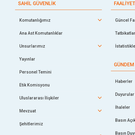
SAHİL GÜVENLİK
FAALİYE
Komutanlığımız
Güncel Faa
Ana Ast Komutanlıklar
Tatbikatla
Unsurlarımız
İstatistikl
Yayınlar
GÜNDEM
Personel Temini
Haberler
Etik Komisyonu
Duyurular
Uluslararası İlişkiler
İhaleler
Mevzuat
Basın Açı
Şehitlerimiz
Basın Duy