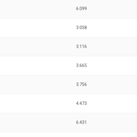
6.099
3.058
3.116
3.665
3.756
4.473
6.431