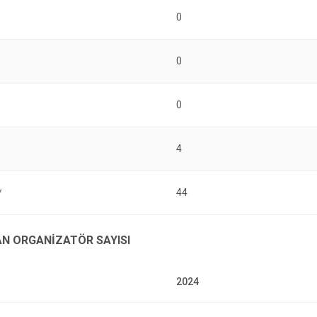
0
0
0
4
*
44
N ORGANİZATÖR SAYISI