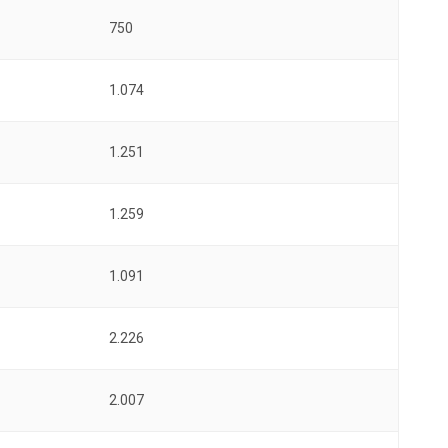
750
1.074
1.251
1.259
1.091
2.226
2.007