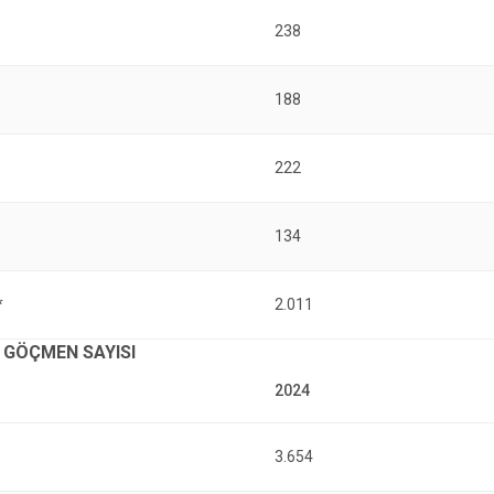
238
188
222
134
*
2.011
 GÖÇMEN SAYISI
3.654