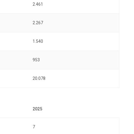
2.461
2.267
1.540
953
20.078
7