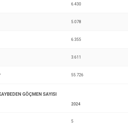
6.430
5.078
6.355
3.611
*
55.726
 KAYBEDEN GÖÇMEN SAYISI
5