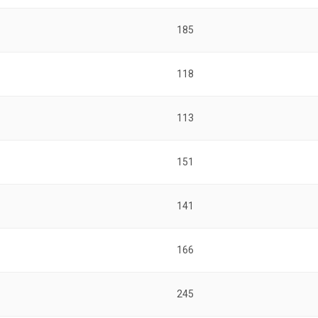
185
118
113
151
141
166
245