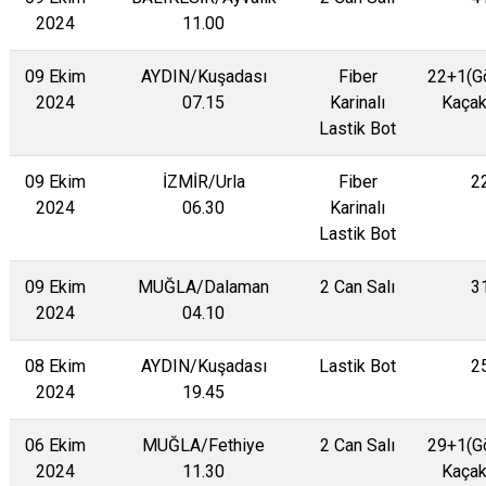
2024
11.00
09 Ekim
AYDIN/Kuşadası
Fiber
22+1(G
2024
07.15
Karinalı
Kaçak
Lastik Bot
09 Ekim
İZMİR/Urla
Fiber
2
2024
06.30
Karinalı
Lastik Bot
09 Ekim
MUĞLA/Dalaman
2 Can Salı
3
2024
04.10
08 Ekim
AYDIN/Kuşadası
Lastik Bot
2
2024
19.45
06 Ekim
MUĞLA/Fethiye
2 Can Salı
29+1(G
2024
11.30
Kaçak