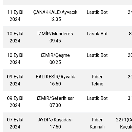
11 Eylül
ÇANAKKALE/Ayvacık
Lastik Bot
2
2024
12.35
10 Eylül
İZMİR/Menderes
Lastik Bot
8
2024
09.45
10 Eylül
İZMİR/Çeşme
Lastik Bot
2
2024
00.25
09 Eylül
BALIKESİR/Ayvalık
Fiber
2
2024
16.50
Tekne
09 Eylül
İZMİR/Seferihisar
Lastik Bot
3
2024
07.30
07 Eylül
AYDIN/Kuşadası
Fiber
22+1(G
2024
17.50
Karinalı
Kaçak