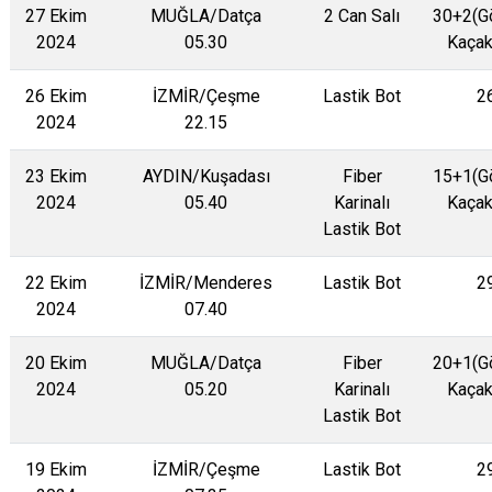
27 Ekim
MUĞLA/Datça
2 Can Salı
30+2(G
2024
05.30
Kaçak
26 Ekim
İZMİR/Çeşme
Lastik Bot
2
2024
22.15
23 Ekim
AYDIN/Kuşadası
Fiber
15+1(G
2024
05.40
Karinalı
Kaçak
Lastik Bot
22 Ekim
İZMİR/Menderes
Lastik Bot
2
2024
07.40
20 Ekim
MUĞLA/Datça
Fiber
20+1(G
2024
05.20
Karinalı
Kaçak
Lastik Bot
19 Ekim
İZMİR/Çeşme
Lastik Bot
2