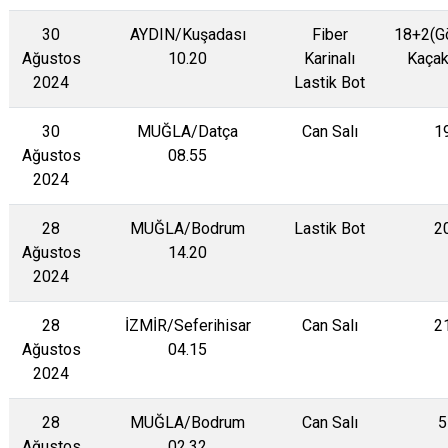
30
AYDIN/Kuşadası
Fiber
18+2(G
Ağustos
10.20
Karinalı
Kaçak
2024
Lastik Bot
30
MUĞLA/Datça
Can Salı
1
Ağustos
08.55
2024
28
MUĞLA/Bodrum
Lastik Bot
2
Ağustos
14.20
2024
28
İZMİR/Seferihisar
Can Salı
2
Ağustos
04.15
2024
28
MUĞLA/Bodrum
Can Salı
5
Ağustos
02.32