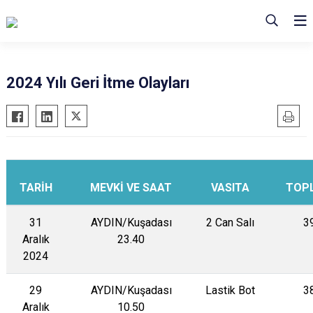
2024 Yılı Geri İtme Olayları
TARİH
MEVKİ VE SAAT
VASITA
TOP
31
AYDIN/Kuşadası
2 Can Salı
3
Aralık
23.40
2024
29
AYDIN/Kuşadası
Lastik Bot
3
Aralık
10.50