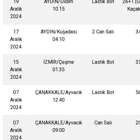
19
AYDIN/Didim
Lastik Bot
26+1 (
Aralık
10.15
Kaçak
2024
17
AYDIN/Kuşadası
2 Can Salı
3
Aralık
04.10
2024
15
İZMİR/Çeşme
Lastik Bot
3
Aralık
01.35
2024
07
ÇANAKKALE/Ayvacık
Lastik Bot
5
Aralık
12.40
2024
07
ÇANAKKALE/Ayvacık
Can Salı
2
Aralık
09.00
2024