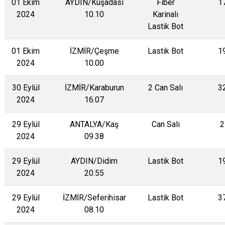
01 Ekim
AYDIN/Kuşadası
Fiber
1
2024
10.10
Karinalı
Lastik Bot
01 Ekim
İZMİR/Çeşme
Lastik Bot
1
2024
10.00
30 Eylül
İZMİR/Karaburun
2 Can Salı
3
2024
16.07
29 Eylül
ANTALYA/Kaş
Can Salı
2
2024
09.38
29 Eylül
AYDIN/Didim
Lastik Bot
1
2024
20.55
29 Eylül
İZMİR/Seferihisar
Lastik Bot
3
2024
08.10