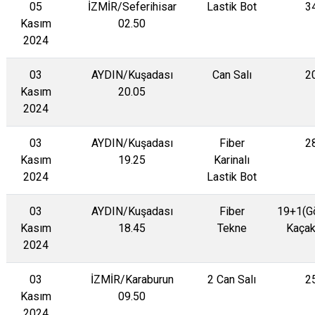
05
İZMİR/Seferihisar
Lastik Bot
3
Kasım
02.50
2024
03
AYDIN/Kuşadası
Can Salı
2
Kasım
20.05
2024
03
AYDIN/Kuşadası
Fiber
2
Kasım
19.25
Karinalı
2024
Lastik Bot
03
AYDIN/Kuşadası
Fiber
19+1(G
Kasım
18.45
Tekne
Kaçak
2024
03
İZMİR/Karaburun
2 Can Salı
2
Kasım
09.50
2024