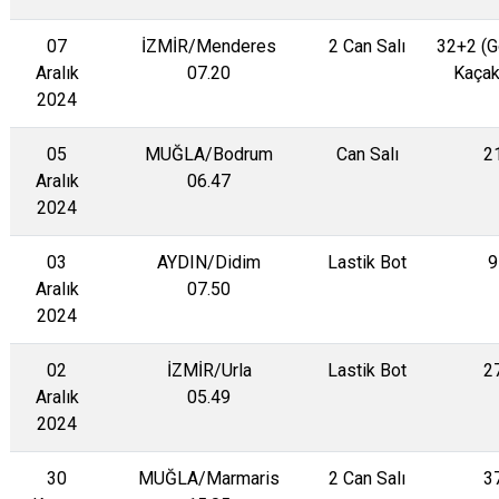
07
İZMİR/Menderes
2 Can Salı
32+2 (
Aralık
07.20
Kaçak
2024
05
MUĞLA/Bodrum
Can Salı
2
Aralık
06.47
2024
03
AYDIN/Didim
Lastik Bot
9
Aralık
07.50
2024
02
İZMİR/Urla
Lastik Bot
2
Aralık
05.49
2024
30
MUĞLA/Marmaris
2 Can Salı
3